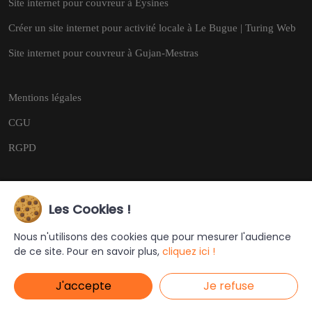
Site internet pour couvreur à Eysines
Créer un site internet pour activité locale à Le Bugue | Turing Web
Site internet pour couvreur à Gujan-Mestras
Mentions légales
CGU
RGPD
Les Cookies !
Copyright © 2026
Tous droits réservés.
Nous n'utilisons des cookies que pour mesurer l'audience
de ce site. Pour en savoir plus,
cliquez ici !
Ce site a été créé et est géré par
Turing Web
J'accepte
Je refuse