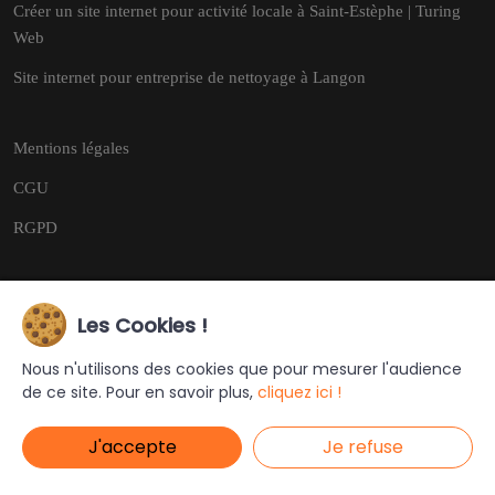
Créer un site internet pour activité locale à Saint-Estèphe | Turing
Web
Site internet pour entreprise de nettoyage à Langon
Mentions légales
CGU
RGPD
Les Cookies !
Copyright © 2026
Tous droits réservés.
Nous n'utilisons des cookies que pour mesurer l'audience
de ce site. Pour en savoir plus,
cliquez ici !
Ce site a été créé et est géré par
Turing Web
J'accepte
Je refuse