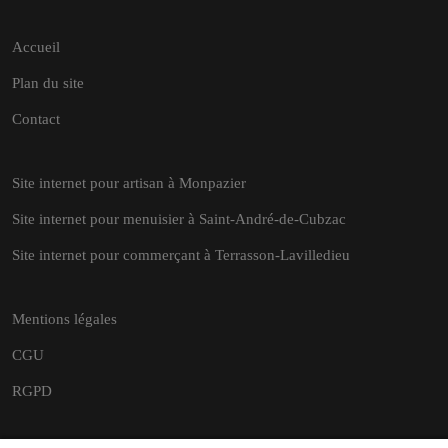
Accueil
Plan du site
Contact
Site internet pour artisan à Monpazier
Site internet pour menuisier à Saint-André-de-Cubzac
Site internet pour commerçant à Terrasson-Lavilledieu
Mentions légales
CGU
RGPD