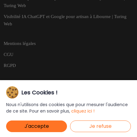
Turing Web
Visibilité IA ChatGPT et Google pour artisan à Libourne | Turing
Web
Mentions légales
CGU
RGPD
Les Cookies !
Copyright © 2026
Tous droits réservés.
Nous n'utilisons des cookies que pour mesurer l'audience
de ce site. Pour en savoir plus,
cliquez ici !
Ce site a été créé et est géré par
Turing Web
J'accepte
Je refuse