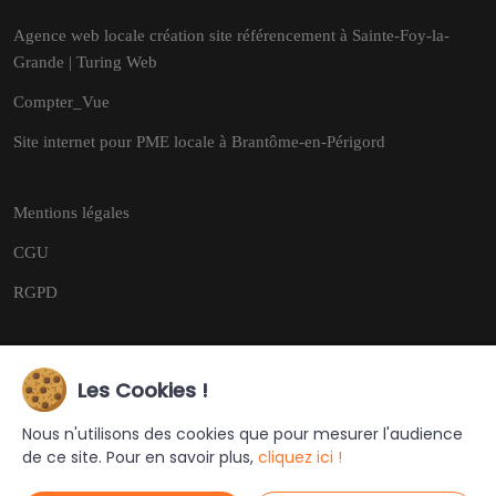
Agence web locale création site référencement à Sainte-Foy-la-
Grande | Turing Web
Compter_Vue
Site internet pour PME locale à Brantôme-en-Périgord
Mentions légales
CGU
RGPD
Les Cookies !
Copyright © 2026
Tous droits réservés.
Nous n'utilisons des cookies que pour mesurer l'audience
de ce site. Pour en savoir plus,
cliquez ici !
Ce site a été créé et est géré par
Turing Web