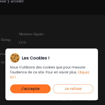
pour y accéder
Mentions légales
| Turing
CGU
RGPD
Arcachon
Les Cookies !
 locale à
Nous n'utilisons des cookies que pour mesurer
l'audience de ce site. Pour en savoir plus,
cliquez
ici !
J'accepte
Je refuse
Ce site a été créé et est géré par
Turing Web