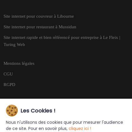
Site internet pour couvreur à Libourne
Site internet pour restaurant à Mussidan
Site internet rapide et bien référencé pour entreprise à Le Fleix |
Turing Web
Mentions légales
CGU
RGPD
Les Cookies !
Copyright © 2026
Tous droits réservés.
Nous n'utilisons des cookies que pour mesurer l'audience
de ce site. Pour en savoir plus,
cliquez ici !
Ce site a été créé et est géré par
Turing Web