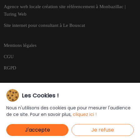
Agence web locale création site référencement à Monbazillac |
Turing Web
Site internet pour consultant à Le Bouscat
Mentions légales
CGU
RGPD
Les Cookies !
Copyright © 2026
Tous droits réservés.
Nous n'utilisons des cookies que pour mesurer l'audience
de ce site. Pour en savoir plus,
cliquez ici !
Ce site a été créé et est géré par
Turing Web
J'accepte
Je refuse