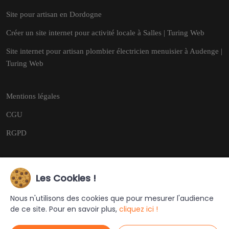
Site pour artisan en Dordogne
Créer un site internet pour activité locale à Salles | Turing Web
Site internet pour artisan plombier électricien menuisier à Audenge |
Turing Web
Mentions légales
CGU
RGPD
Les Cookies !
Copyright © 2026
Tous droits réservés.
Nous n'utilisons des cookies que pour mesurer l'audience
de ce site. Pour en savoir plus,
cliquez ici !
Ce site a été créé et est géré par
Turing Web