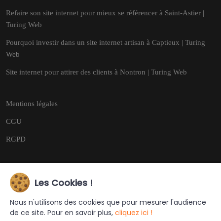
Refaire son site internet pour mieux se référencer à Saint-Astier |
Turing Web
Pourquoi investir dans un site internet artisan à Captieux | Turing
Web
Site internet pour attirer des clients à Nontron | Turing Web
Mentions légales
CGU
RGPD
Les Cookies !
Copyright © 2026
Tous droits réservés.
Nous n'utilisons des cookies que pour mesurer l'audience
de ce site. Pour en savoir plus,
cliquez ici !
Ce site a été créé et est géré par
Turing Web