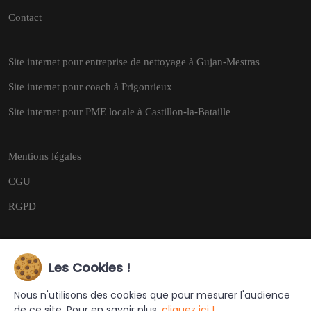
Contact
Site internet pour entreprise de nettoyage à Gujan-Mestras
Site internet pour coach à Prigonrieux
Site internet pour PME locale à Castillon-la-Bataille
Mentions légales
CGU
RGPD
Les Cookies !
Copyright © 2026
Tous droits réservés.
Nous n'utilisons des cookies que pour mesurer l'audience
de ce site. Pour en savoir plus,
cliquez ici !
Ce site a été créé et est géré par
Turing Web