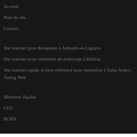
Accueil
Plan du site
Contact
Site internet pour thérapeute à Ambarès-et-Lagrave
Site internet pour entreprise de nettoyage à Ribérac
Site internet rapide et bien référencé pour entreprise à Saint-Astier |
Turing Web
Mentions légales
CGU
RGPD