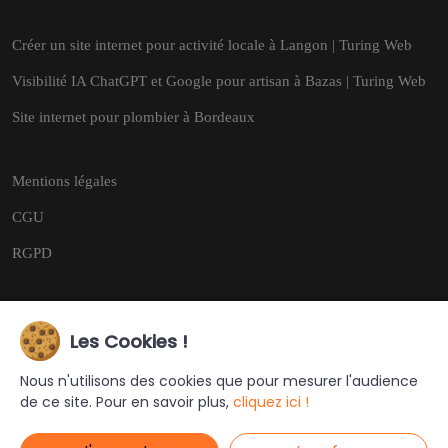
Créer un site internet pour activité locale à Langon | Turing Web
Visibilité IA ChatGPT et Google pour artisan à Bazas | Turing Web
Site internet pour plombier à Bordeaux
Mentions légales
CGU
RGPD
Les Cookies !
Copyright © 2026
Tous droits réservés.
Nous n'utilisons des cookies que pour mesurer l'audience
de ce site. Pour en savoir plus,
cliquez ici !
Ce site a été créé et est géré par
Turing Web