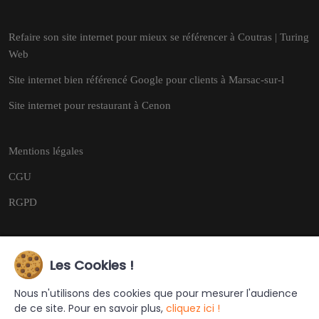
Refaire son site internet pour mieux se référencer à Coutras | Turing
Web
Site internet bien référencé Google pour clients à Marsac-sur-l
Site internet pour restaurant à Cenon
Mentions légales
CGU
RGPD
Les Cookies !
Copyright © 2026
Tous droits réservés.
Nous n'utilisons des cookies que pour mesurer l'audience
de ce site. Pour en savoir plus,
cliquez ici !
Ce site a été créé et est géré par
Turing Web