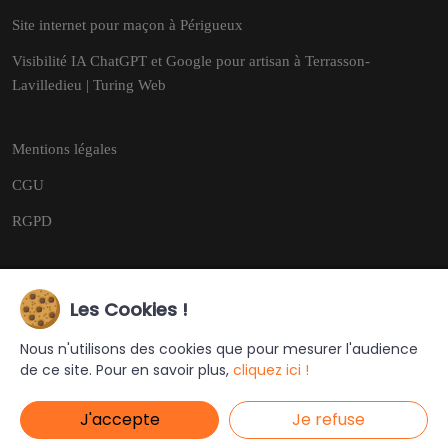
Site internet pour maçon à Périgueux
Visibilité IA ChatGPT et Google pour artisan à Terrasson-
Lavilledieu | Turing Web
Mentions légales
CGU
RGPD
Les Cookies !
Copyright © 2026
Tous droits réservés.
Nous n'utilisons des cookies que pour mesurer l'audience
de ce site. Pour en savoir plus,
cliquez ici !
Ce site a été créé et est géré par
Turing Web
J'accepte
Je refuse