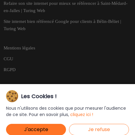
Refaire son site internet pour mieux se référencer à Saint-Médard-
en-Jalles | Turing Web
Site internet bien référencé Google pour clients à Bélin-Béliet |
Turing Web
Mentions légales
CGU
RGPD
Les Cookies !
Copyright © 2026
Tous droits réservés.
Nous n'utilisons des cookies que pour mesurer l'audience
de ce site. Pour en savoir plus,
cliquez ici !
Ce site a été créé et est géré par
Turing Web
J'accepte
Je refuse