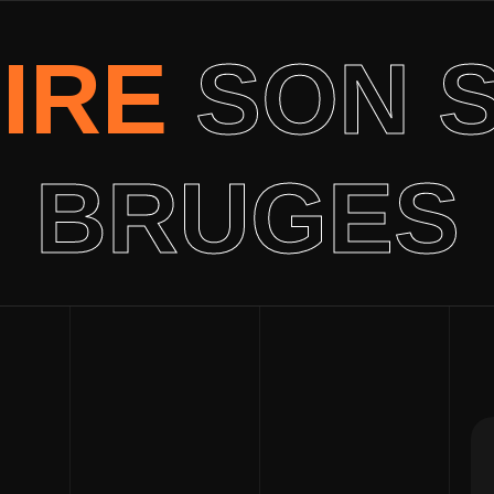
IRE
SON S
BRUGES