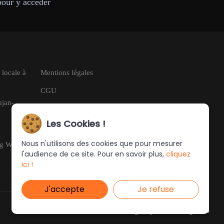
pour y accéder
 locale à
Mentions légales
CGU
ujan-
RGPD
Les Cookies !
Nous n'utilisons des cookies que pour mesurer
ng Web
l'audience de ce site. Pour en savoir plus,
cliquez
ici !
J'accepte
Je refuse
Ce site a été créé et est géré par
Turing Web