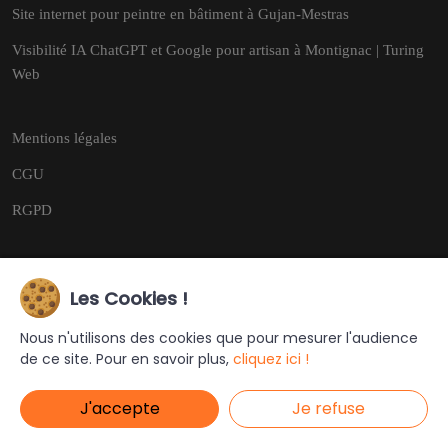
Site internet pour peintre en bâtiment à Gujan-Mestras
Visibilité IA ChatGPT et Google pour artisan à Montignac | Turing
Web
Mentions légales
CGU
RGPD
Les Cookies !
Copyright © 2026
Tous droits réservés.
Nous n'utilisons des cookies que pour mesurer l'audience
de ce site. Pour en savoir plus,
cliquez ici !
Ce site a été créé et est géré par
Turing Web
J'accepte
Je refuse