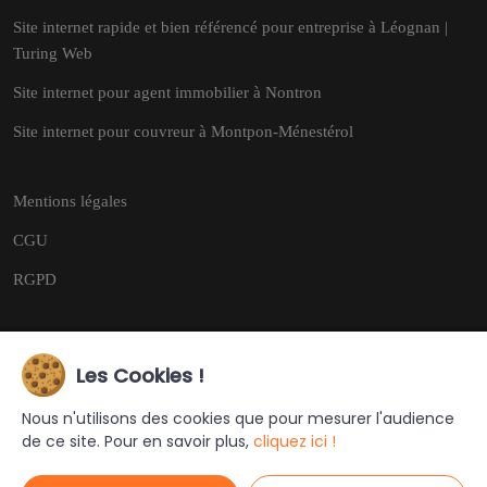
Site internet rapide et bien référencé pour entreprise à Léognan |
Turing Web
Site internet pour agent immobilier à Nontron
Site internet pour couvreur à Montpon-Ménestérol
Mentions légales
CGU
RGPD
Les Cookies !
Copyright © 2026
Tous droits réservés.
Nous n'utilisons des cookies que pour mesurer l'audience
de ce site. Pour en savoir plus,
cliquez ici !
Ce site a été créé et est géré par
Turing Web