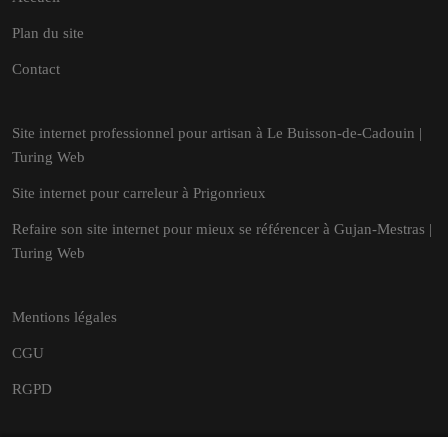
Plan du site
Contact
Site internet professionnel pour artisan à Le Buisson-de-Cadouin |
Turing Web
Site internet pour carreleur à Prigonrieux
Refaire son site internet pour mieux se référencer à Gujan-Mestras |
Turing Web
Mentions légales
CGU
RGPD