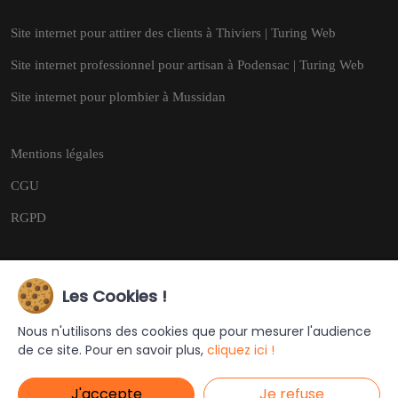
Site internet pour attirer des clients à Thiviers | Turing Web
Site internet professionnel pour artisan à Podensac | Turing Web
Site internet pour plombier à Mussidan
Mentions légales
CGU
RGPD
Les Cookies !
Copyright © 2026
Tous droits réservés.
Nous n'utilisons des cookies que pour mesurer l'audience
de ce site. Pour en savoir plus,
cliquez ici !
Ce site a été créé et est géré par
Turing Web
J'accepte
Je refuse