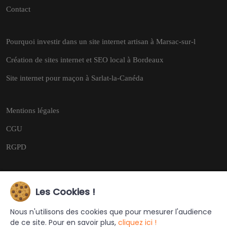
Contact
Pourquoi investir dans un site internet artisan à Marsac-sur-l
Création de sites internet et SEO local à Bordeaux
Site internet pour maçon à Sarlat-la-Canéda
Mentions légales
CGU
RGPD
Les Cookies !
Copyright © 2026
Tous droits réservés.
Nous n'utilisons des cookies que pour mesurer l'audience
de ce site. Pour en savoir plus,
cliquez ici !
Ce site a été créé et est géré par
Turing Web