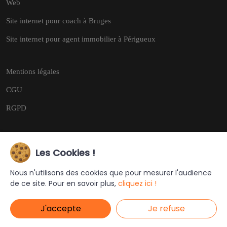
Web
Site internet pour coach à Bruges
Site internet pour agent immobilier à Périgueux
Mentions légales
CGU
RGPD
Les Cookies !
Copyright © 2026
Tous droits réservés.
Nous n'utilisons des cookies que pour mesurer l'audience
de ce site. Pour en savoir plus,
cliquez ici !
Ce site a été créé et est géré par
Turing Web
J'accepte
Je refuse