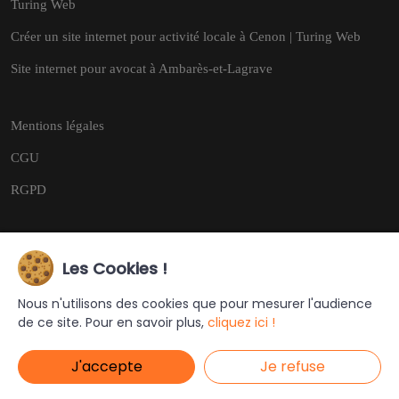
Turing Web
Créer un site internet pour activité locale à Cenon | Turing Web
Site internet pour avocat à Ambarès-et-Lagrave
Mentions légales
CGU
RGPD
Les Cookies !
Copyright © 2026
Tous droits réservés.
Nous n'utilisons des cookies que pour mesurer l'audience
de ce site. Pour en savoir plus,
cliquez ici !
Ce site a été créé et est géré par
Turing Web
J'accepte
Je refuse