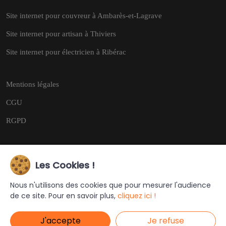
Site internet pour couvreur à Ambarès-et-Lagrave
Site internet pour artisan à Thiviers
Site internet pour électricien à Ribérac
Mentions légales
CGU
RGPD
Les Cookies !
Copyright © 2026
Tous droits réservés.
Nous n'utilisons des cookies que pour mesurer l'audience
de ce site. Pour en savoir plus,
cliquez ici !
Ce site a été créé et est géré par
Turing Web
J'accepte
Je refuse