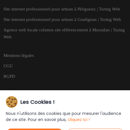
Site internet professionnel pour artisan à Périgueux | Turing Web
Site internet professionnel pour artisan à Gradignan | Turing Web
Agence web locale création site référencement à Mussidan | Turing
Web
Mentions légales
CGU
RGPD
Les Cookies !
Copyright © 2026
Tous droits réservés.
Nous n'utilisons des cookies que pour mesurer l'audience
de ce site. Pour en savoir plus,
cliquez ici !
Ce site a été créé et est géré par
Turing Web