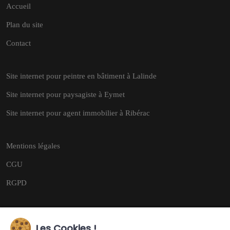
Accueil
Plan du site
Contact
Site internet pour peintre en bâtiment à Lalinde
Site internet pour paysagiste à Eymet
Site internet pour agent immobilier à Ribérac
Mentions légales
CGU
RGPD
Les Cookies !