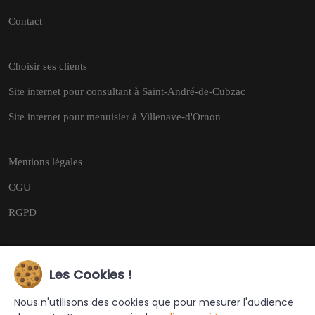
Contact
Choisir ses clients
Site internet pour consultant à Saint-André-de-Cubzac
Site internet pour menuisier à Villenave-d'Ornon
Mentions légales
CGU
RGPD
Les Cookies !
Copyright © 2026
Tous droits réservés.
Nous n'utilisons des cookies que pour mesurer l'audience