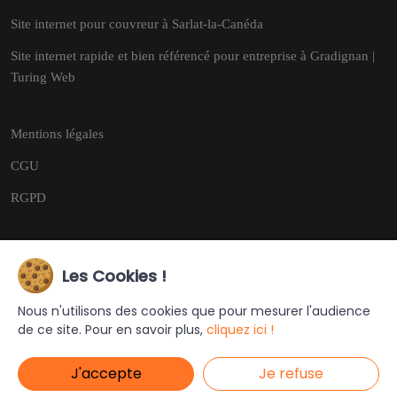
Site internet pour couvreur à Sarlat-la-Canéda
Site internet rapide et bien référencé pour entreprise à Gradignan |
Turing Web
Mentions légales
CGU
RGPD
Les Cookies !
Copyright © 2026
Tous droits réservés.
Nous n'utilisons des cookies que pour mesurer l'audience
de ce site. Pour en savoir plus,
cliquez ici !
Ce site a été créé et est géré par
Turing Web
J'accepte
Je refuse