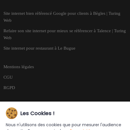
Site internet bien référencé Google pour clients à Bègles | Turing
Web
Refaire son site internet pour mieux se référencer à Talence | Turing
Web
Site internet pour restaurant à Le Bugue
Mentions légales
CGU
RGPD
Les Cookies !
Copyright © 2026
Tous droits réservés.
Nous n'utilisons des cookies que pour mesurer l'audience