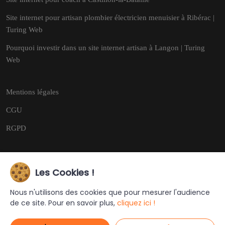
Site internet pour artisan plombier électricien menuisier à Ribérac |
Turing Web
Pourquoi investir dans un site internet artisan à Langon | Turing
Web
Mentions légales
CGU
RGPD
Les Cookies !
Copyright © 2026
Tous droits réservés.
Nous n'utilisons des cookies que pour mesurer l'audience
de ce site. Pour en savoir plus,
cliquez ici !
Ce site a été créé et est géré par
Turing Web