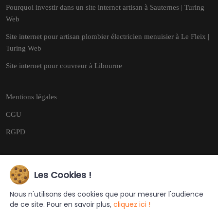
Pourquoi investir dans un site internet artisan à Sauternes | Turing
Web
Site internet pour artisan plombier électricien menuisier à Le Fleix |
Turing Web
Site internet pour couvreur à Libourne
Mentions légales
CGU
RGPD
Les Cookies !
Copyright © 2026
Tous droits réservés.
Nous n'utilisons des cookies que pour mesurer l'audience
de ce site. Pour en savoir plus,
cliquez ici !
Ce site a été créé et est géré par
Turing Web