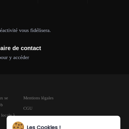
activité vous fidélisera.
aire de contact
pour y accéder
ux se
Mentions légales
eb
CGU
 locale à
RGPD
Les Cookies !