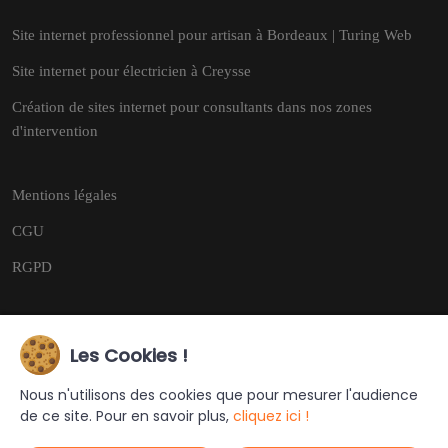
Site internet professionnel pour artisan à Bordeaux | Turing Web
Site internet pour électricien à Creysse
Création de sites internet pour consultants dans nos zones
d'intervention
Mentions légales
CGU
RGPD
Les Cookies !
Copyright © 2026
Tous droits réservés.
Nous n'utilisons des cookies que pour mesurer l'audience
de ce site. Pour en savoir plus,
cliquez ici !
Ce site a été créé et est géré par
Turing Web