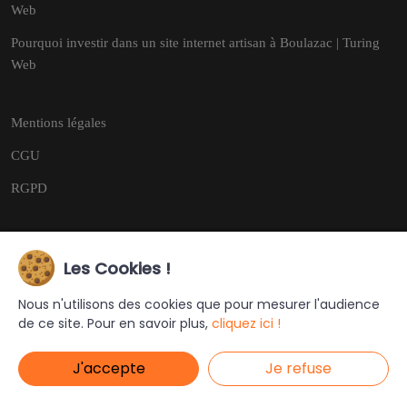
Web
Pourquoi investir dans un site internet artisan à Boulazac | Turing
Web
Mentions légales
CGU
RGPD
Les Cookies !
Copyright © 2026
Tous droits réservés.
Nous n'utilisons des cookies que pour mesurer l'audience
de ce site. Pour en savoir plus,
cliquez ici !
Ce site a été créé et est géré par
Turing Web
J'accepte
Je refuse