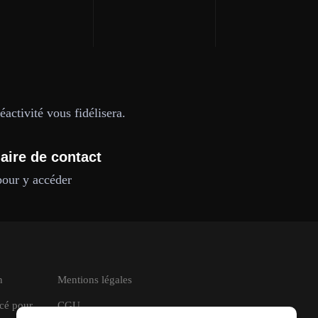
activité vous fidélisera.
aire de contact
pour y accéder
n
Mentions légales
ncé pour
CGU