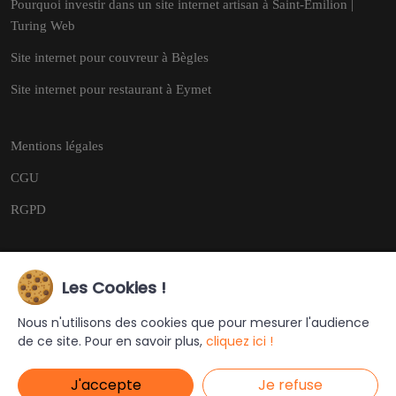
Pourquoi investir dans un site internet artisan à Saint-Émilion |
Turing Web
Site internet pour couvreur à Bègles
Site internet pour restaurant à Eymet
Mentions légales
CGU
RGPD
Les Cookies !
Copyright © 2026
Tous droits réservés.
Nous n'utilisons des cookies que pour mesurer l'audience
de ce site. Pour en savoir plus,
cliquez ici !
Ce site a été créé et est géré par
Turing Web
J'accepte
Je refuse