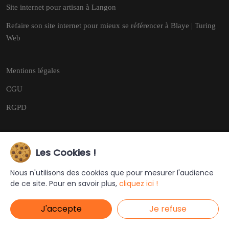
Site internet pour artisan à Langon
Refaire son site internet pour mieux se référencer à Blaye | Turing
Web
Mentions légales
CGU
RGPD
Les Cookies !
Copyright © 2026
Tous droits réservés.
Nous n'utilisons des cookies que pour mesurer l'audience
de ce site. Pour en savoir plus,
cliquez ici !
Ce site a été créé et est géré par
Turing Web
J'accepte
Je refuse