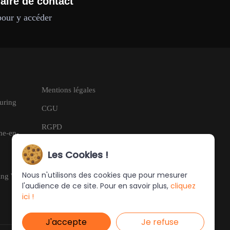
aire de contact
pour y accéder
Mentions légales
Turing
CGU
RGPD
me-en-
Les Cookies !
Nous n'utilisons des cookies que pour mesurer
ring Web
l'audience de ce site. Pour en savoir plus,
cliquez
ici !
J'accepte
Je refuse