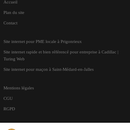
Accueil
Plan du site
Contact
Site internet pour PME locale à Prigonrieux
Site internet rapide et bien référencé pour entreprise à Cadillac |
Turing Web
Site internet pour maçon à Saint-Médard-en-Jalles
Mentions légales
CGU
RGPD