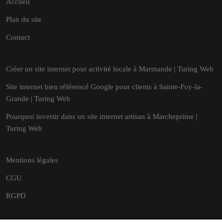
Accueil
Plan du site
Contact
Créer un site internet pour activité locale à Marmande | Turing Web
Site internet bien référencé Google pour clients à Sainte-Foy-la-
Grande | Turing Web
Pourquoi investir dans un site internet artisan à Marcheprime |
Turing Web
Mentions légales
CGU
RGPD