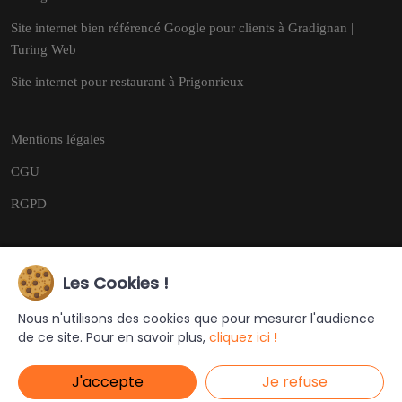
Site internet bien référencé Google pour clients à Gradignan |
Turing Web
Site internet pour restaurant à Prigonrieux
Mentions légales
CGU
RGPD
Les Cookies !
Copyright © 2026
Tous droits réservés.
Nous n'utilisons des cookies que pour mesurer l'audience
de ce site. Pour en savoir plus,
cliquez ici !
Ce site a été créé et est géré par
Turing Web
J'accepte
Je refuse