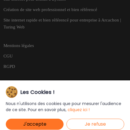
Création de site web professionnel et bien référencé
Site internet rapide et bien référencé pour entreprise à Arcachon |
Turing Web
Mentions légales
CGU
RGPD
Les Cookies !
Copyright © 2026
Tous droits réservés.
Nous n'utilisons des cookies que pour mesurer l'audience
de ce site. Pour en savoir plus,
cliquez ici !
Ce site a été créé et est géré par
Turing Web
J'accepte
Je refuse