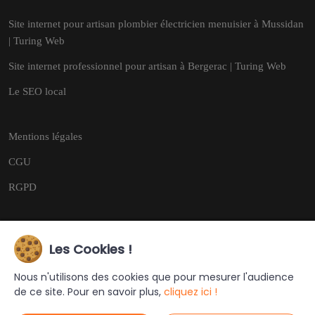
Site internet pour artisan plombier électricien menuisier à Mussidan
| Turing Web
Site internet professionnel pour artisan à Bergerac | Turing Web
Le SEO local
Mentions légales
CGU
RGPD
Les Cookies !
Copyright © 2026
Tous droits réservés.
Nous n'utilisons des cookies que pour mesurer l'audience
de ce site. Pour en savoir plus,
cliquez ici !
Ce site a été créé et est géré par
Turing Web