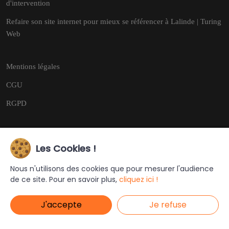
d'intervention
Refaire son site internet pour mieux se référencer à Lalinde | Turing
Web
Mentions légales
CGU
RGPD
Les Cookies !
Copyright © 2026
Tous droits réservés.
Nous n'utilisons des cookies que pour mesurer l'audience
de ce site. Pour en savoir plus,
cliquez ici !
Ce site a été créé et est géré par
Turing Web
J'accepte
Je refuse