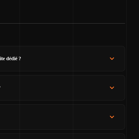
ite dédié ?
?