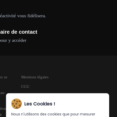
activité vous fidélisera.
aire de contact
pour y accéder
ux se
Mentions légales
CGU
jan-
RGPD
Les Cookies !
tisan à
Nous n'utilisons des cookies que pour mesurer
eb