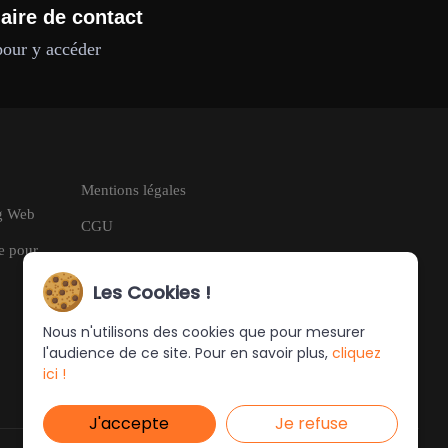
aire de contact
pour y accéder
Mentions légales
ng Web
CGU
le pour
RGPD
Les Cookies !
Nous n'utilisons des cookies que pour mesurer
l'audience de ce site. Pour en savoir plus,
cliquez
ici !
J'accepte
Je refuse