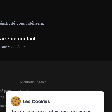
activité vous fidélisera.
aire de contact
pour y accéder
Mentions légales
ncé pour
CGU
ring Web
RGPD
Les Cookies !
rnet
Nous n'utilisons des cookies que pour mesurer