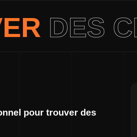
VER
DES C
onnel pour trouver des